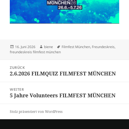
Veröffentlicht
Autor
Schlagwörter
16. Juni 2026
biene
Filmfest München
,
Freundeskreis
,
am
freundeskreis filmfest münchen
Beitrags-
ZURÜCK
Navigation
2.6.2026 FILMQUIZ FILMFEST MÜNCHEN
Vorheriger
Beitrag:
WEITER
5 Jahre Volunteers FILMFEST MÜNCHEN
Nächster
Beitrag:
Stolz präsentiert von WordPress