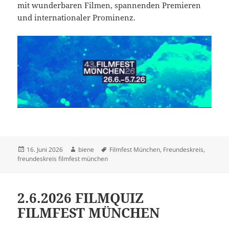
mit wunderbaren Filmen, spannenden Premieren
und internationaler Prominenz.
Veröffentlicht
Autor
Schlagwörter
16. Juni 2026
biene
Filmfest München
,
Freundeskreis
,
am
freundeskreis filmfest münchen
2.6.2026 FILMQUIZ
FILMFEST MÜNCHEN