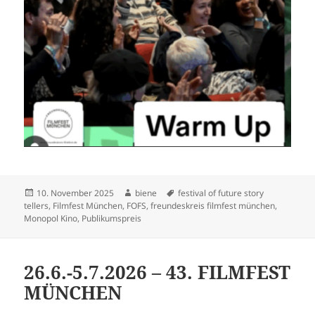
Veröffentlicht
Autor
Schlagwörter
10. November 2025
biene
festival of future story
am
tellers
,
Filmfest München
,
FOFS
,
freundeskreis filmfest münchen
,
Monopol Kino
,
Publikumspreis
26.6.-5.7.2026 – 43. FILMFEST
MÜNCHEN