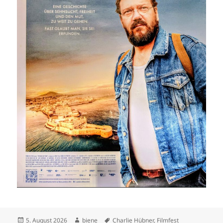
Veröffentlicht
Autor
Schlagwörter
5. August 2026
biene
Charlie Hübner
,
Filmfest