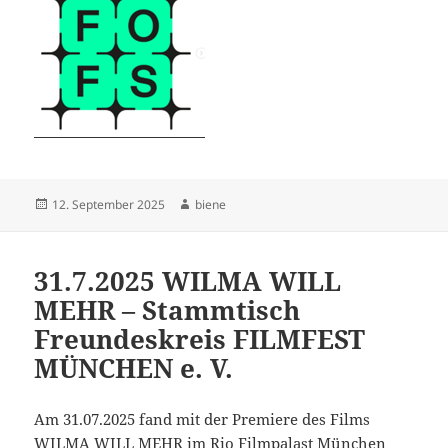
Veröffentlicht
Autor
12. September 2025
biene
am
31.7.2025 WILMA WILL
MEHR – Stammtisch
Freundeskreis FILMFEST
MÜNCHEN e. V.
Am 31.07.2025 fand mit der Premiere des Films
WILMA WILL MEHR im Rio Filmpalast München