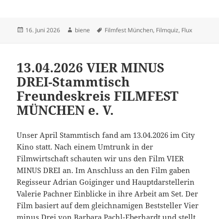
Veröffentlicht
Autor
Schlagwörter
16. Juni 2026
biene
Filmfest München
,
Filmquiz
,
Flux
am
13.04.2026 VIER MINUS
DREI-Stammtisch
Freundeskreis FILMFEST
MÜNCHEN e. V.
Unser April Stammtisch fand am 13.04.2026 im City
Kino statt. Nach einem Umtrunk in der
Filmwirtschaft schauten wir uns den Film VIER
MINUS DREI an. Im Anschluss an den Film gaben
Regisseur Adrian Goiginger und Hauptdarstellerin
Valerie Pachner Einblicke in ihre Arbeit am Set. Der
Film basiert auf dem gleichnamigen Beststeller Vier
minus Drei von Barbara Pachl-Eberhardt und stellt