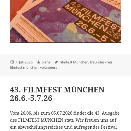
Veröffentlicht
Autor
Schlagwörter
7. Juli 2026
biene
Filmfest München
,
freundeskreis
am
filmfest münchen
,
volunteers
43. FILMFEST MÜNCHEN
26.6.-5.7.26
Vom 26.06. bis zum 05.07.2026 findet die 43. Ausgabe
des FILMFEST MÜNCHEN statt. Wir freuen uns auf
ein abwechslungsreiches und aufregendes Festival