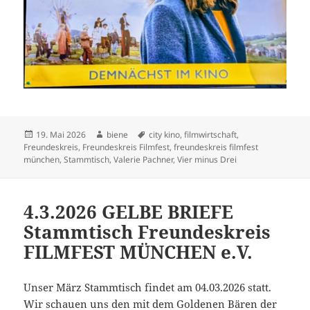
Veröffentlicht
Autor
Schlagwörter
19. Mai 2026
biene
city kino
,
filmwirtschaft
,
am
Freundeskreis
,
Freundeskreis Filmfest
,
freundeskreis filmfest
münchen
,
Stammtisch
,
Valerie Pachner
,
Vier minus Drei
4.3.2026 GELBE BRIEFE
Stammtisch Freundeskreis
FILMFEST MÜNCHEN e.V.
Unser März Stammtisch findet am 04.03.2026 statt.
Wir schauen uns den mit dem Goldenen Bären der