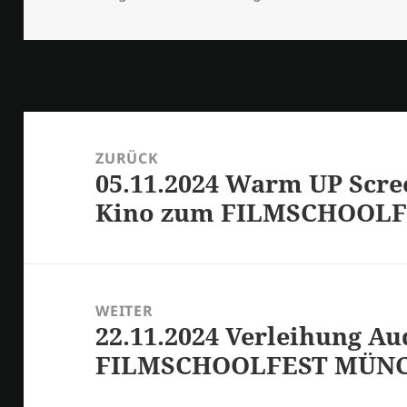
Beitrags-
Navigation
ZURÜCK
05.11.2024 Warm UP Scr
Vorheriger
Kino zum FILMSCHOOLF
Beitrag:
WEITER
22.11.2024 Verleihung Au
Nächster
FILMSCHOOLFEST MÜN
Beitrag: