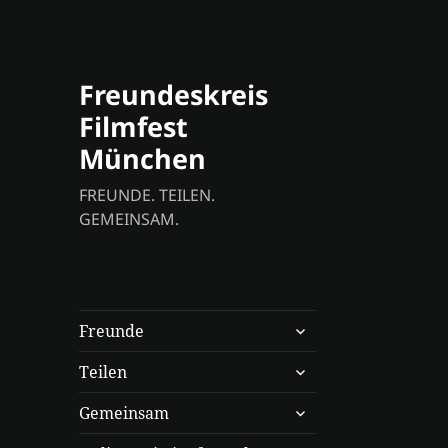
Freundeskreis
Filmfest
München
FREUNDE. TEILEN.
GEMEINSAM.
untermenü
Freunde
anzeigen
untermenü
Teilen
anzeigen
untermenü
Gemeinsam
anzeigen