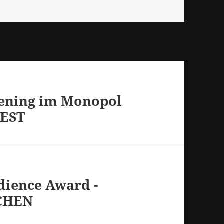
eening im Monopol
EST
dience Award -
CHEN