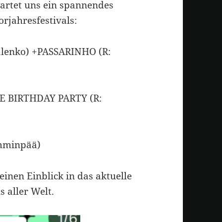
artet uns ein spannendes
jahresfestivals:
lenko) +PASSARINHO (R:
HE BIRTHDAY PARTY (R:
mminpää)
inen Einblick in das aktuelle
 aller Welt.