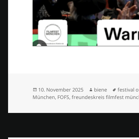
Veröffentlicht
Autor
Schlagwö
10. November 2025
biene
festival 
am
München
,
FOFS
,
freundeskreis filmfest mün