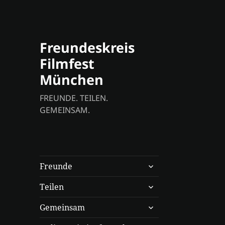
Freundeskreis
Filmfest
München
FREUNDE. TEILEN.
GEMEINSAM.
untermenü
Freunde
anzeigen
untermenü
Teilen
anzeigen
untermenü
Gemeinsam
anzeigen