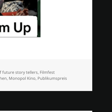
rter
of future story tellers
,
Filmfest
chen
,
Monopol Kino
,
Publikumspreis