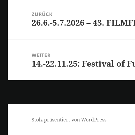
Beitrags-
Navigation
ZURÜCK
26.6.-5.7.2026 – 43. FI
Vorheriger
Beitrag:
WEITER
14.-22.11.25: Festival of 
Nächster
Beitrag:
Stolz präsentiert von WordPress