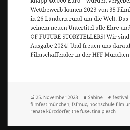
knapp 40.000 Euro – wurden vergeben
Wettbewerb kamen 2023 von 35 Film
in 26 Ländern rund um die Welt. D
seinem neuen Untertitel alle Ehre un
OF FUTURE STORYTELLERS! Wir sind s
Ausgabe 2024! Und freuen uns darauf,
Filmschaffender in der HFF München
Veröffentlicht
Autor
Schlagw
25. November 2023
Sabine
festival
am
filmfest münchen
,
fsfmuc
,
hochschule film 
renate kürzdörfer
,
the fuse
,
tina piesch