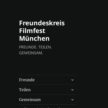
Freundeskreis
Filmfest
München
FREUNDE. TEILEN.
GEMEINSAM.
untermenü
Freunde
anzeigen
untermenü
Teilen
anzeigen
untermenü
Gemeinsam
anzeigen