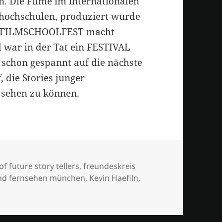
. Die Filme im internationalen
hochschulen, produziert wurde
as FILMSCHOOLFEST macht
d war in der Tat ein FESTIVAL
chon gespannt auf die nächste
 die Stories junger
 sehen zu können.
örter
 of future story tellers
,
freundeskreis
und fernsehen münchen
,
Kevin Haefiln
,