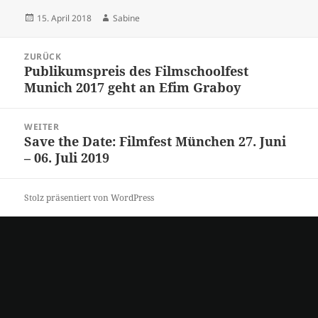
Veröffentlicht
Autor
15. April 2018
Sabine
am
Beitrags-
ZURÜCK
Navigation
Publikumspreis des Filmschoolfest
Vorheriger
Munich 2017 geht an Efim Graboy
Beitrag:
WEITER
Save the Date: Filmfest München 27. Juni
Nächster
– 06. Juli 2019
Beitrag:
Stolz präsentiert von WordPress