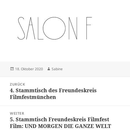
Veröffentlicht
Autor
18. Oktober 2020
Sabine
am
Beitrags-
ZURÜCK
Navigation
4. Stammtisch des Freundeskreis
Vorheriger
Filmfestmünchen
Beitrag:
WEITER
5. Stammtisch Freundeskreis Filmfest
Nächster
Film: UND MORGEN DIE GANZE WELT
Beitrag: